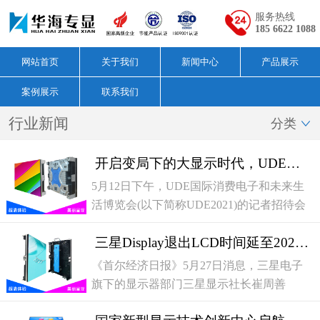
服务热线
185 6622 1088
网站首页
关于我们
新闻中心
产品展示
案例展示
联系我们
行业新闻
分类

开启变局下的大显示时代，UDE国际显示博览会新闻发布会圆满举行
5月12日下午，UDE国际消费电子和未来生
活博览会(以下简称UDE2021)的记者招待会
成功召开，展览会主办方宣布同期展览会
三星Display退出LCD时间延至2022年底
UDE国际显示博览会和UDE国际消费电子博
览会将于2021年7月30日至8月1日在上
《首尔经济日报》5月27日消息，三星电子
旗下的显示器部门三星显示社长崔周善
（ChoiJoo-sun）向员工表示，该公司正考虑