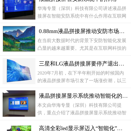
式发布了TP-55ZT110和TP-55ZT
华海专显（深圳）科技有限公司讲述液晶拼
接屏在智能安防系统中有什么作用在互联网
科技的带动下，液晶拼接屏实现了越来越强
0.88mm液晶拼接屏推动安防市场智能化发展
大的智能化功能，液晶拼接屏在智能安防系
统中有什么作用？
在当前大数据时代的背景下安防智能化发展
凸显的越来越重要。尤其是在互联网科技的
带动下液晶拼接屏系统在智能化方面更是得
三星和LG液晶拼接屏要停产退出市场吗？
到了质的飞跃。在不同领域中的安防监控中
都能把笨重繁琐的设
2020年7月初，在下半年刚开始的时候国内
的液晶拼接屏市场引发了一场涨价潮，以三
星，LG为首的工业级液晶拼接屏面板大范
液晶拼接屏显示系统推动智能化的安防应用
围涨价并且缺货，有人说这是三星和LG停
产之前的疯狂，难道三星和
本文由华海专显（深圳）科技有限公司提
供，重点介绍了液晶拼接屏显示系统推动智
能化的安防应用相关内容。华海专显（深
高清全彩led显示屏迈入“智能化”行列
圳）科技有限公司专业提供液晶拼接屏就,液