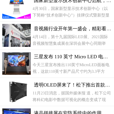
国家新型显示技术创新中心启航，我国显示产业聚力前行
延长液晶显示器（LCD）面板生产期限至
2022年底。 知情人士表示， 该公司
4月30日，国家新型显示技术创新中心（以
下简称“技术创新中心”）挂牌仪式暨新型显
示产业技术创新战略联盟（以下简称“战略
音视频行业开年第一盛会，精彩看点不容错过！
联盟”）启动建设大会在广州举行。此次会
议由广东聚华新型
4月14日，第十九届国际LED展、2021国际
音视频智慧集成展在深圳会展中心同期举
行。这是音视频行业2021开年以来的第一场
三星发布 110 英寸 Micro LED 电视 ，售价超百万元
展览盛会，不仅吸引了众多展商，也引爆了
观众流量，展会现场人山人海
今天三星宣布推出110英寸MicroLED面板电
视，这款110英寸新产品尺寸约为3.3平方
米，使用超过800万个MicroLED元件，4K分
透明OLED屏来了！松下推出首款商用OELD透明面板
辨率，售价为1.7亿韩元（约人民币102
万），正式发 售则要到明年第一季度。
11月23日消息，据国外媒体报 道，松下公司
将科幻电影中数据可视化的概念变成了现
实。 松下去年就表示计划在2020年发布其首
液晶拼接屏在安防系统中的作用
款透明OLED产品，不负众望，日前松下正